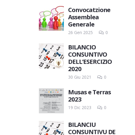
Convocatzione
Assemblea
Generale
26 Gen 2025
0
BILANCIO
CONSUNTIVO
DELL’ESERCIZIO
2020
30 Giu 2021
0
Musas e Terras
2023
19 Dic 2023
0
BILANCIU
CONSUNTIVU DE