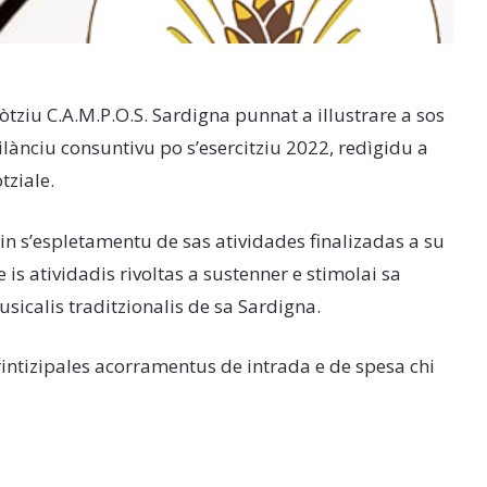
tziu C.A.M.P.O.S. Sardigna punnat a illustrare a sos
ànciu consuntivu po s’esercitziu 2022, redìgidu a
tziale.
in s’espletamentu de sas atividades finalizadas a su
 is atividadis rivoltas a sustenner e stimolai sa
sicalis traditzionalis de sa Sardigna.
intizipales acorramentus de intrada e de spesa chi