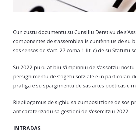
Cun custu documentu su Cunsillu Deretivu de s’Assò
componentes de s’assemblea is cuntènnius de su bil
sos sensos de s’art. 27 coma 1 lit. c) de su Statutu so
Su 2022 puru at biu s’impìnniu de s’assòtziu nostu 
persighimentu de s’ogetu sotziale e in particolari de
pràtiga e su spargimentu de sas artes poèticas e mu
Riepilogamus de sighiu sa cumpositzione de sos pr
ant caraterizadu sa gestioni de s’esercitziu 2022.
INTRADAS