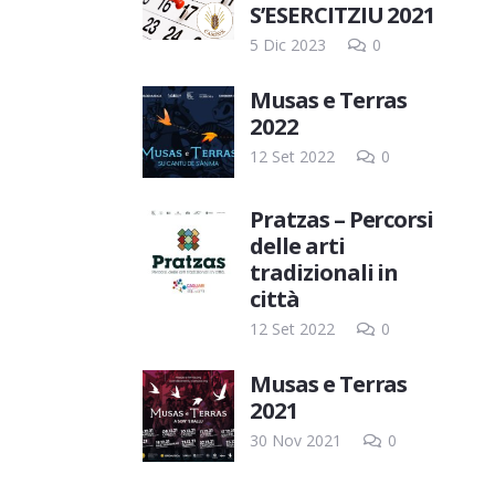
S’ESERCITZIU 2021
5 Dic 2023
0
Musas e Terras
2022
12 Set 2022
0
Pratzas – Percorsi
delle arti
tradizionali in
città
12 Set 2022
0
Musas e Terras
2021
30 Nov 2021
0